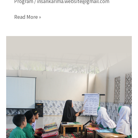
Program
/
insankarima.website@gmail.com
Muslim
Read More »
Mulia
Cinta
Ilmu
–
Literasi
Membaca