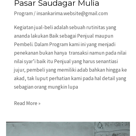
Pasar Saudagar Mulia
Program
/
insankarima.website@gmail.com
Kegiatan jual-beli adalah sebuah rutinitas yang
ananda lakukan Baik sebagai Penjual maupun
Pembeli. Dalam Program kami ini yang menjadi
penekanan bukan hanya transaksi namun pada nilai
nilai syar’i baik itu Penjual yang harus senantiasi
jujur, pembeli yang memiliki adab bahkan hingga ke
akad, tak luput perhatian kami pada hal detail yang
sebagian orang mungkin lupa
Pasar
Read More »
Saudagar
Mulia