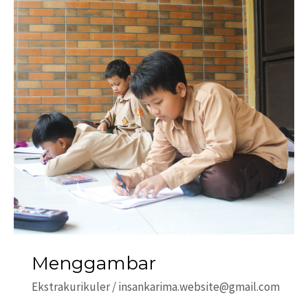
Menggambar
Ekstrakurikuler
/
insankarima.website@gmail.com