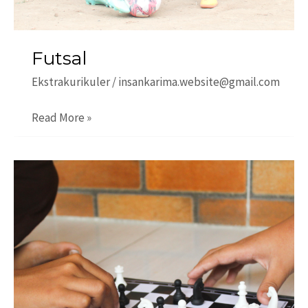
Futsal
Ekstrakurikuler
/
insankarima.website@gmail.com
Futsal
Read More »