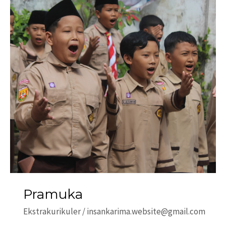
Pramuka
Ekstrakurikuler
/
insankarima.website@gmail.com