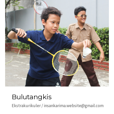
Bulutangkis
Ekstrakurikuler
/
insankarima.website@gmail.com