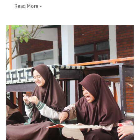
Bulutangkis
Read More »