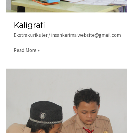
Kaligrafi
Ekstrakurikuler
/
insankarima.website@gmail.com
Kaligrafi
Read More »