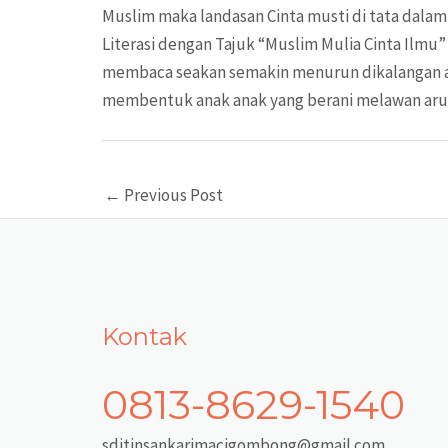
Muslim maka landasan Cinta musti di tata dalam 
Literasi dengan Tajuk “Muslim Mulia Cinta Ilm
membaca seakan semakin menurun dikalangan an
membentuk anak anak yang berani melawan arus
Post
←
Previous Post
navigation
Kontak
0813-8629-1540
sditinsankarimacigombong@gmail.com