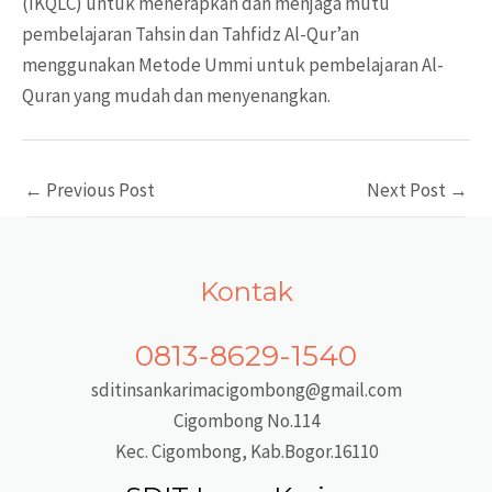
(IKQLC) untuk menerapkan dan menjaga mutu
pembelajaran Tahsin dan Tahfidz Al-Qur’an
menggunakan Metode Ummi untuk pembelajaran Al-
Quran yang mudah dan menyenangkan.
Post
←
Previous Post
Next Post
→
navigation
Kontak
0813-8629-1540
sditinsankarimacigombong@gmail.com
Cigombong No.114
Kec. Cigombong, Kab.Bogor.16110