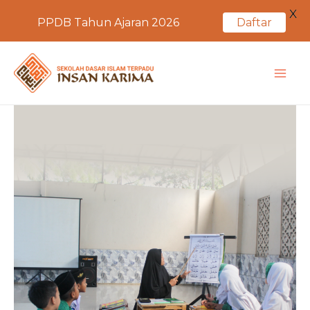
X
PPDB Tahun Ajaran 2026
Daftar
Skip
to
MA
content
ME