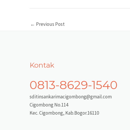
Post
←
Previous Post
navigation
Kontak
0813-8629-1540
sditinsankarimacigombong@gmail.com
Cigombong No.114
Kec. Cigombong, Kab.Bogor.16110