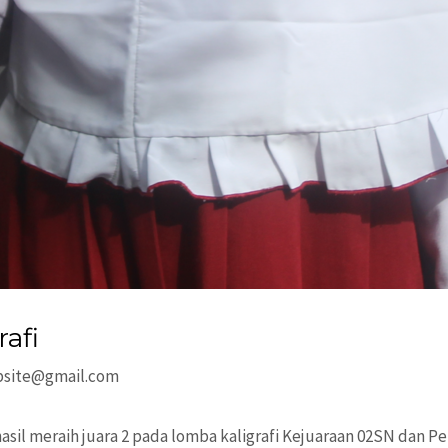
afi
bsite@gmail.com
sil meraih juara 2 pada lomba kaligrafi Kejuaraan 02SN dan 