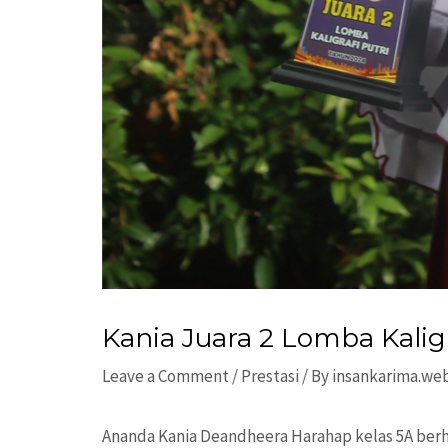
Kania Juara 2 Lomba Kaligr
Leave a Comment
/
Prestasi
/ By
insankarima.we
Ananda Kania Deandheera Harahap kelas 5A berha