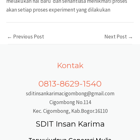
melakukan hal baru dan senantiasa menikmati proses
akan setiap proses experiment yang dilakukan
Post
←
Previous Post
Next Post
→
navigation
Kontak
0813-8629-1540
sditinsankarimacigombong@gmail.com
Cigombong No.114
Kec. Cigombong, Kab.Bogor.16110
SDIT Insan Karima