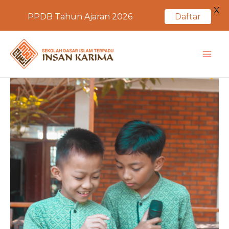
X
PPDB Tahun Ajaran 2026
Daftar
Skip
to
MA
content
ME